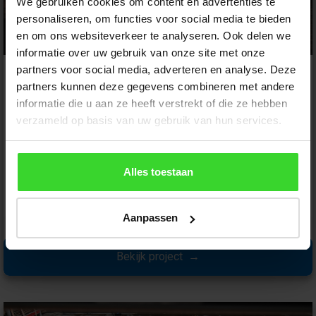
We gebruiken cookies om content en advertenties te
personaliseren, om functies voor social media te bieden
en om ons websiteverkeer te analyseren. Ook delen we
informatie over uw gebruik van onze site met onze
partners voor social media, adverteren en analyse. Deze
Renovatie jaren '30 woning
partners kunnen deze gegevens combineren met andere
informatie die u aan ze heeft verstrekt of die ze hebben
verzameld op basis van uw gebruik van hun services.
Mooie renovatie van een jaren '30 woning in
Heemstede door derksenwindtarchitecten.nl
Alles toestaan
Aanpassen
Bekijk project →