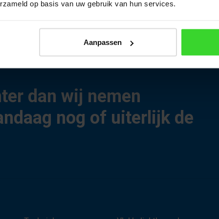
erzameld op basis van uw gebruik van hun services.
Bekijk alle projecten
Aanpassen
hter dan wij nemen
andaag nog of uiterlijk de