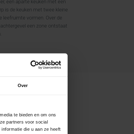
er, een aparte keuken met een
rp is de keuken met twee kleine
leefruimte vormen. Over de
e achtergevel een zone ontstaat
s.
Over
 media te bieden en om ons
ze partners voor social
nformatie die u aan ze heeft