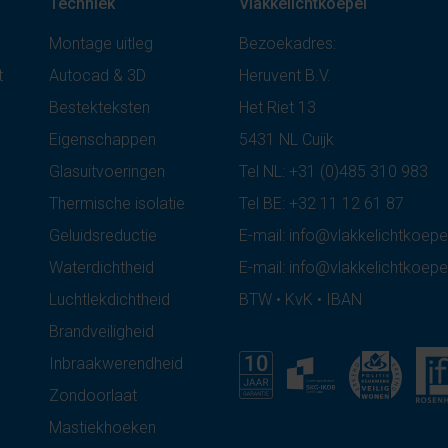
Techniek
Vlakkelichtkoepel
Montage uitleg
Bezoekadres:
t
Autocad & 3D
Heruvent B.V.
Bestekteksten
Het Riet 13
Eigenschappen
5431 NL Cuijk
Glasuitvoeringen
Tel NL:
+31 (0)485 310 983
Thermische isolatie
Tel BE:
+32 11 12 61 87
Geluidsreductie
E-mail:
info@vlakkelichtkoepel
Waterdichtheid
E-mail:
info@vlakkelichtkoepe
Luchtlekdichtheid
BTW • KvK • IBAN
Brandveiligheid
Inbraakwerendheid
Zondoorlaat
Mastiekhoeken