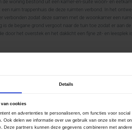
van de woning bestond uit een kamer-en-suite woon- en eetkam
et een ruim trappenhuis die deze ruimten verbond. In het ontwe
r verbonden zodat deze samen met de woonkamer een ruime 
g is de begane grond vergoot naar de tuin toe zodat er aan d
ie door het overstek en het daklicht een fijne zit- en leesplek i
Details
 van cookies
GERELATEERDE PROJECTEN
ent en advertenties te personaliseren, om functies voor social
. Ook delen we informatie over uw gebruik van onze site met on
e. Deze partners kunnen deze gegevens combineren met andere i