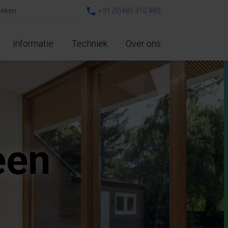
+31 (0)485 310 983
Informatie
Techniek
Over ons
een