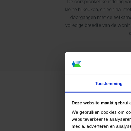
De oorspronkelijke indeling 
kleine bijkeuken, en een hal m
doorgangen met de eetkame
volledige breedte van de wonin
d
Toestemming
Deze website maakt gebruik
We gebruiken cookies om cont
websiteverkeer te analyseren
media, adverteren en analys