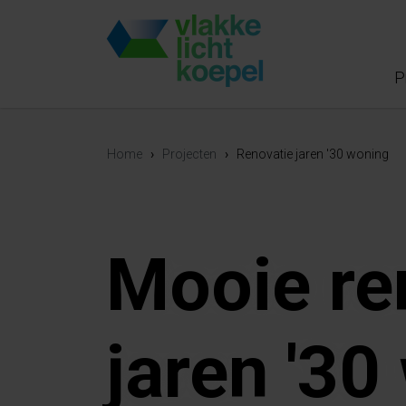
P
Home
›
Projecten
›
Renovatie jaren '30 woning
Mooie re
jaren '30