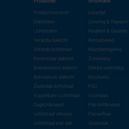
Producten
Informatie
Productoverzicht
Levertijd
Daklichten
Levering & Transpor
Lichtstraten
Kwaliteit & Garantie
Veranda daklicht
Retourbeleid
Veranda lichtstraat
Klachtenregeling
Bedienbaar daklicht
Zonwering
Brandwerend daklicht
Elektra verlichting
Beloopbaar daklicht
Brochures
Zadeldak lichtstraat
FAQ
Koppelbare Lichtstraat
Voorraad
Daglichtkoepel
Prijs lichtkoepel
Lichtstraat uitbouw
Passiefhuis
Lichtstraat plat dak
Groendak