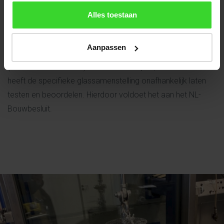
Vacüum Glas Daklicht
Alles toestaan
Het Vacuüm Glas Daklicht is een uiterst hoogwaardig
geïsoleerd prefab daklicht. Uniek is de toepassing van de
Aanpassen
allernieuwste ontwikkeling in glastechnologie: vacuümglas
(zie kenmerken onder). Vlakkelichtkoepel | Heruvent BV
heeft de specifieke glassamenstelling onafhankelijk laten
testen en beoordelen. Hierdoor voldoet het aan het NL-
Bouwbesluit.