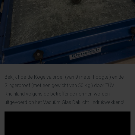
Bekijk hoe de Kogelvalproef (van 9 meter hoogte!) en de
Slingerproef (met een gewicht van 50 Kg!) door TÜV
Rheinland volgens de betreffende normen worden
uitgevoerd op het Vacuüm Glas Daklicht.
Indrukwekkend!