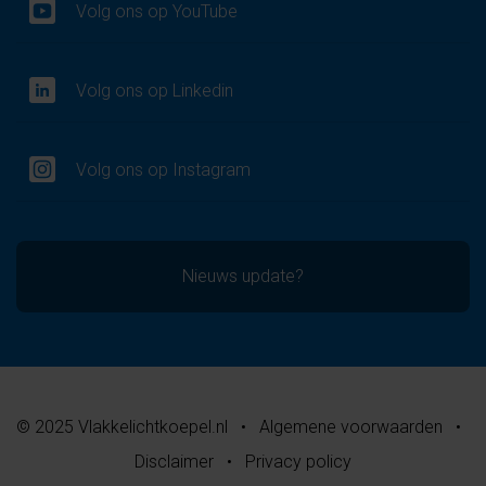
Volg ons op YouTube
Volg ons op Linkedin
Volg ons op Instagram
Nieuws update?
© 2025 Vlakkelichtkoepel.nl
•
Algemene voorwaarden
•
Disclaimer
•
Privacy policy