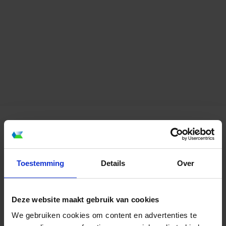
Een offerte aanvragen of direct online bestellen?
Dat kan eenvoudig via de
Toestemming
Details
Over
online prijscalculatie.
Bedrijfsgegevens
Deze website maakt gebruik van cookies
KvK: 51017849
We gebruiken cookies om content en advertenties te
RABO: 031.62.79.803