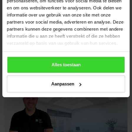
personaliseren, om functies voor social media te bieden
IBAN: NL11RABO0316279803
en om ons websiteverkeer te analyseren. Ook delen we
BIC: RABONL2U
informatie over uw gebruik van onze site met onze
Btw: NL822934619B01
partners voor social media, adverteren en analyse. Deze
Btw: BE0696952720
partners kunnen deze gegevens combineren met andere
informatie die u aan ze heeft verstrekt of die ze hebben
Adres productielocatie:
verzameld op basis van uw gebruik van hun services.
Hoogveld 14
5431 NW Cuijk
Alles toestaan
Contactgegevens België
Aanpassen