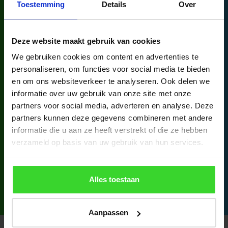
Toestemming
Details
Over
Deze website maakt gebruik van cookies
We gebruiken cookies om content en advertenties te
personaliseren, om functies voor social media te bieden
Brochure per product
en om ons websiteverkeer te analyseren. Ook delen we
informatie over uw gebruik van onze site met onze
We hebben diverse brochures voor je samengesteld. Hierin
partners voor social media, adverteren en analyse. Deze
lees je meer over alle mogelijkheden. Bekijk deze online of
partners kunnen deze gegevens combineren met andere
informatie die u aan ze heeft verstrekt of die ze hebben
download hem direct!
verzameld op basis van uw gebruik van hun services.
Bekijk onze brochures
Alles toestaan
Aanpassen