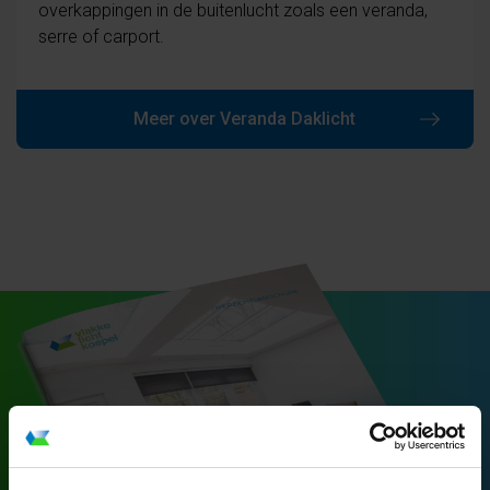
overkappingen in de buitenlucht zoals een veranda,
serre of carport.
Meer over Veranda Daklicht