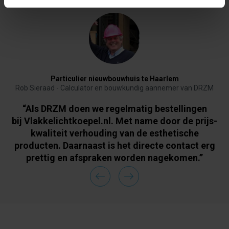
Particulier nieuwbouwhuis te Haarlem
Rob Sieraad - Calculator en bouwkundig aannemer van DRZM
“Als DRZM doen we regelmatig bestellingen
bij Vlakkelichtkoepel.nl. Met name door de prijs-
kwaliteit verhouding van de esthetische
producten. Daarnaast is het directe contact erg
prettig en afspraken worden nagekomen.”