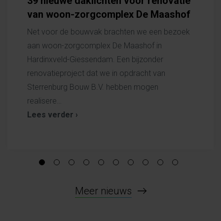
39 nieuwe daklichten voor renovatie
Ook
van woon-zorgcomplex De Maashof
voo
Net voor de bouwvak brachten we een bezoek
Hoewe
aan woon-zorgcomplex De Maashof in
onze
Hardinxveld-Giessendam. Een bijzonder
bouw
renovatieproject dat we in opdracht van
beste
Sterrenburg Bouw B.V. hebben mogen
ons 
realisere…
Lees
Lees verder ›
Meer nieuws