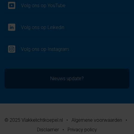
Volg ons op YouTube
Volg ons op Linkedin
Volg ons op Instagram
Nieuws update?
© 2025 Vlakkelichtkoepel.nl
•
Algemene voorwaarden
•
Disclaimer
•
Privacy policy