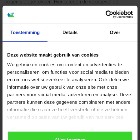
hoger is opgetrokken. Hier is tegen de voorgevel de
aanduiding ‘Zuivelfabriek de Soester’ aangebracht. Rechts
voor de gevel is een groot laad- en losplatform. Links op de
verdieping een om de hoek lopend balkon.
Toestemming
Details
Over
De Soester staat met de achterzijde gericht op de Stichtse
spoorlijn
van Baarn naar Den Dolder.
Deze website maakt gebruik van cookies
De nieuwe uitbreiding van de glazen serre met uitzicht over
We gebruiken cookies om content en advertenties te
personaliseren, om functies voor social media te bieden
de Eng is ontworpen door Luijk Architecten uit Soest. Zie
en om ons websiteverkeer te analyseren. Ook delen we
hier meer informatie:
https://luijkarchitecten.nl/soest-
informatie over uw gebruik van onze site met onze
verbouwing-zuivelfabriek/
partners voor social media, adverteren en analyse. Deze
partners kunnen deze gegevens combineren met andere
https://www.soestercourant.nl/lokaal
informatie die u aan ze heeft verstrekt of die ze hebben
verzameld op basis van uw gebruik van hun services.
https://nl.wikipedia.org/wiki/Zuivelfabriek_De_Soester
Alles toestaan