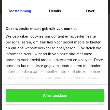
Toestemming
Details
Over
HR++ versus Triple
Hoe goed glas isoleert hangt af van de zogenaamde U-
Deze website maakt gebruik van cookies
waarde, uitgedrukt in Watt per m² per graad Kelvin. Het
We gebruiken cookies om content en advertenties te
getal geeft aan hoe groot de warmtestroom door een
personaliseren, om functies voor social media te bieden
constructie is. Hoe lager de U-waarde, hoe beter het glas
en om ons websiteverkeer te analyseren. Ook delen we
informatie over uw gebruik van onze site met onze
isoleert.
partners voor social media, adverteren en analyse. Deze
HR++ glas heeft een U-waarde van circa 1,1 W/m²K
partners kunnen deze gegevens combineren met andere
informatie die u aan ze heeft verstrekt of die ze hebben
volgens EN673. Dat is al veel beter dan het actuele
verzameld op basis van uw gebruik van hun services.
Bouwbesluit vereist (1,6 W/m²K).
Maar wilt u de hoogste
isolatiewaarde, kies dan voor Triple glas waarvan de
isolatiewaarde maar liefst 0,6 W/m²K is volgens EN673.
Alles toestaan
Triple glas wordt daarnaast ook gekozen voor hoger