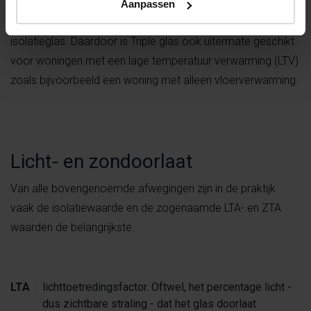
wooncomfort, omdat bij extreme weersomstandigheden
Aanpassen
de Triple ruit aan de binnenzijde minder afkoelt dan bij HR++
isolatieglas. Daardoor is Triple glas ook uitermate geschikt
voor woningen met een lage temperatuur verwarming (LTV)
zoals bijvoorbeeld een woning met alleen vloerverwarming.
Licht- en zondoorlaat
Van alle bovengenoemde afwegingen zijn in de praktijk
vaak de isolatiewaarde en de zogenaamde LTA- en ZTA
waarden de belangrijkste.
LTA
:
lichttoetredingsfactor. Oftwel, het percentage licht -
dus zichtbare straling - dat het glas doorlaat