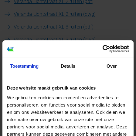
Veranda Lichtstraat XL 2 ruiten (pdf)
Veranda Lichtstraat XL 2 ruiten (dwg)
Veranda Lichtstraat XL 3 ruiten (pdf)
Veranda Lichtstraat XL 3 ruiten (dwg)
Veranda Lichtstraat Koppelbaar (uit 2 of meer
Toestemming
Details
Over
delen)
Veranda Lichtstraat Koppelbaar-2 DLN (pdf)
Deze website maakt gebruik van cookies
Veranda Lichtstraat Koppelbaar-2DLN (dwg)
We gebruiken cookies om content en advertenties te
Veranda Lichtstraat Koppelbaar-3 of meer DLN (pdf)
personaliseren, om functies voor social media te bieden
en om ons websiteverkeer te analyseren. Ook delen we
Veranda Lichtstraat Koppelbaar-3 of meer DLN
informatie over uw gebruik van onze site met onze
(dwg)
partners voor social media, adverteren en analyse. Deze
partners kunnen deze gegevens combineren met andere