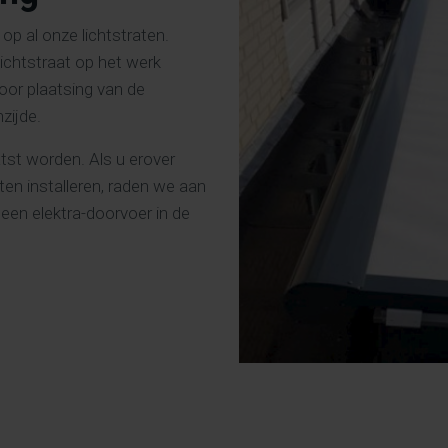
p al onze lichtstraten.
lichtstraat op het werk
oor plaatsing van de
nzijde.
tst worden. Als u erover
ten installeren, raden we aan
een elektra-doorvoer in de