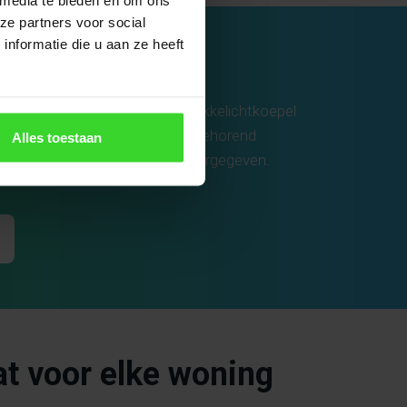
ze partners voor social
nformatie die u aan ze heeft
chtstraten. De geïsoleerde Vlakkelichtkoepel
lle maatvoeringen inclusief bijbehorend
Alles toestaan
 in een overzichtelijke tabel weergegeven.
at voor elke woning