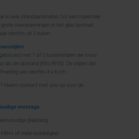
baar in vele standaardmaten, tot een maximale
grote overspanningen in het glas bestaat
r slechts uit 2 ruiten.
senstijlen
opgebouwd met 1 of 2 tussenstijlen
die mooi
leur als de opstand (RAL9010).
De stijlen zijn
fmeting van slechts 4 x 6 cm.
en)? Neem contact met ons op voor de
nvoudige montage
 eenvoudige plaatsing
HR++ of triple isolatieglas