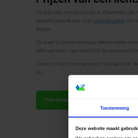
De prijs van een lichtstraat is afhankelijk v
daarom gebruik van onze
prijscalculator
om ee
krijgen.
Zo weet je binnen een paar klikken welke inve
laten genieten van meer licht én wooncomfort
Liever contact over een prijs? Dat kan ook.
op.
Prijs berekenen
Toestemming
Deze website maakt gebruik
We gebruiken cookies om cont