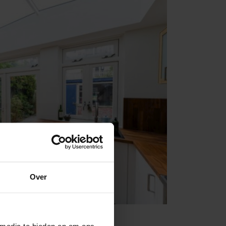
Over
 media te bieden en om ons