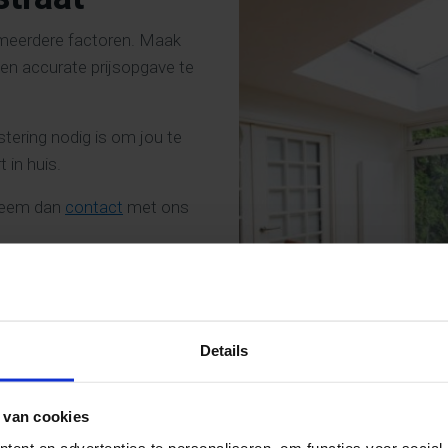
an meerdere factoren. Maak
n accurate prijsopgave te
stering nodig is om jou te
 in huis.
 Neem dan
contact
met ons
Details
 van cookies
ent en advertenties te personaliseren, om functies voor social