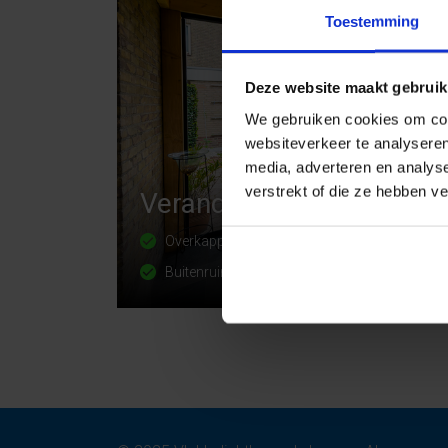
Toestemming
Deze website maakt gebruik
We gebruiken cookies om cont
websiteverkeer te analyseren
media, adverteren en analys
verstrekt of die ze hebben v
Veranda, serre of carpor
Overkapping, pergola, etc.
Overkapping, pergola, etc.
Overkapping, pergola, etc.
Buitenruimte
Buitenruimte
Buitenruimte