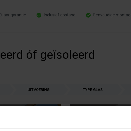
0 jaar garantie
Inclusief opstand
Eenvoudige montag
eerd óf geïsoleerd
UITVOERING
TYPE GLAS
rd