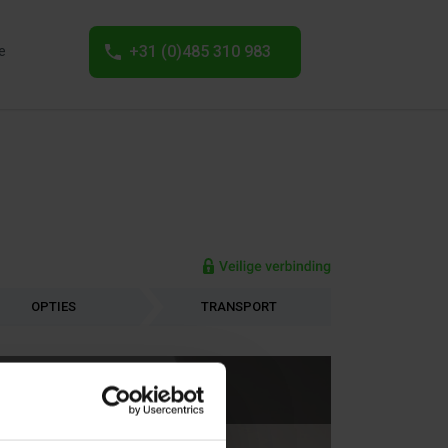
+31 (0)485 310 983
e
OPTIES
TRANSPORT
Geïsoleerd