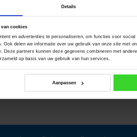
Details
 van cookies
ent en advertenties te personaliseren, om functies voor social
. Ook delen we informatie over uw gebruik van onze site met on
e. Deze partners kunnen deze gegevens combineren met andere i
erzameld op basis van uw gebruik van hun services.
t
Woonkamer, ke
Aanbouw, vide, badkamer,
Aanbouw, vide, badkamer,
Aanbouw, vide, badkamer,
BEREKEN PRIJS
BEREKEN PRIJS
BEREKEN PRIJS
Aanpassen
Binnenruimte
Binnenruimte
Binnenruimte