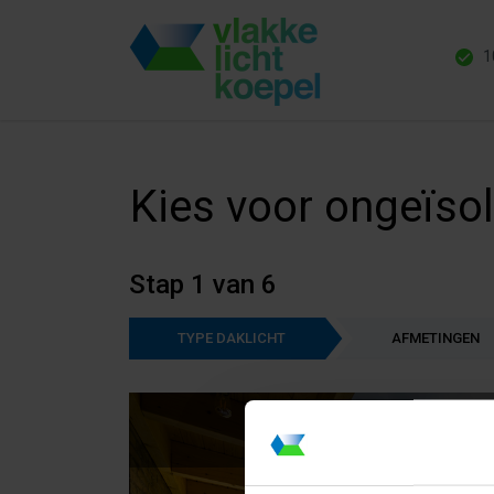
1
Kies voor ongeïsol
Stap 1 van 6
TYPE DAKLICHT
AFMETINGEN
Ongeïsolee