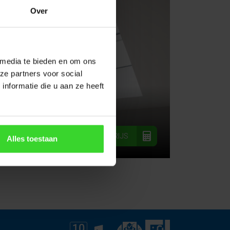
Over
 media te bieden en om ons
ze partners voor social
nformatie die u aan ze heeft
uken of kantoor
 etc.
 etc.
 etc.
BEREKEN PRIJS
BEREKEN PRIJS
BEREKEN PRIJS
Alles toestaan