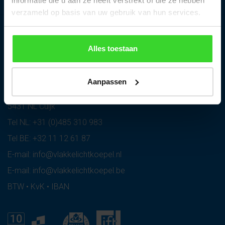
informatie die u aan ze heeft verstrekt of die ze hebben
verzameld op basis van uw gebruik van hun services.
Vlakkelichtkoepel
Alles toestaan
Bezoekadres:
Heruvent B.V.
Aanpassen
Het Riet 13
5431 NL Cuijk
Tel NL:
+31 (0)485 310 983
Tel BE:
+32 11 12 61 87
E-mail:
info@vlakkelichtkoepel.nl
E-mail:
info@vlakkelichtkoepel.be
BTW • KvK • IBAN