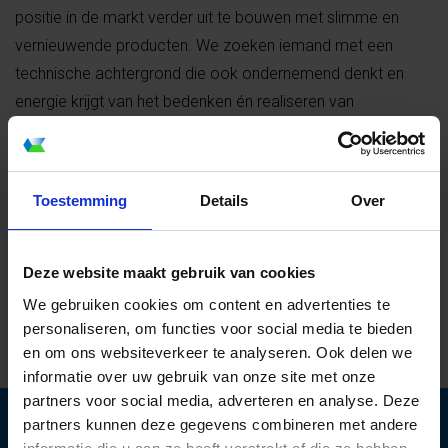
positie in de markt verder uit te bouwen met slimme en
vernieuwende producten. We zoeken iemand met een
technische achtergrond die ook ondernemend denkt en
energie krijgt van het bedenken én realiseren van
innovatieve ideeën die commercieel interessant zijn.
De werving voor deze functie loopt exclusief via executive
search bureau Lodiers & Partners in Hilversum.
Toestemming
Details
Over
Benieuwd naar het volledige profiel en de
contactgegevens? Check dan:
Vacature Heruvent B.V
.
Deze website maakt gebruik van cookies
We gebruiken cookies om content en advertenties te
personaliseren, om functies voor social media te bieden
en om ons websiteverkeer te analyseren. Ook delen we
informatie over uw gebruik van onze site met onze
partners voor social media, adverteren en analyse. Deze
partners kunnen deze gegevens combineren met andere
informatie aanvragen