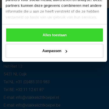
partners kunnen deze gegevens combineren met andere
informatie die u aan ze heeft verstrekt of die ze hebben
verzameld op basis van uw gebruik van hun services.
informatie aanvragen
Alles toestaan
Vlakkelichtkoepel
Bezoekadres:
Aanpassen
Heruvent B.V.
Het Riet 13
5431 NL Cuijk
Tel NL:
+31 (0)485 310 983
Tel BE:
+32 11 12 61 87
E-mail:
info@vlakkelichtkoepel.nl
E-mail:
info@vlakkelichtkoepel.be