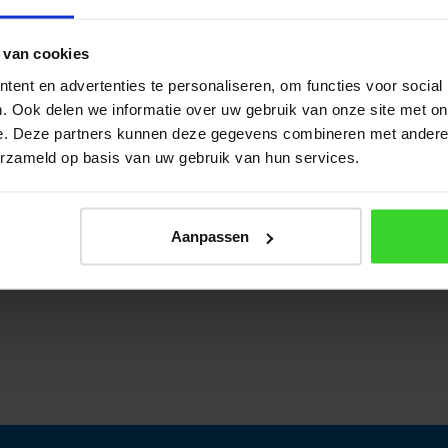
eglazing
 van cookies
ent en advertenties te personaliseren, om functies voor social
. Ook delen we informatie over uw gebruik van onze site met on
 wereld
e. Deze partners kunnen deze gegevens combineren met andere i
erzameld op basis van uw gebruik van hun services.
aus Institut
Aanpassen
passief bouwen