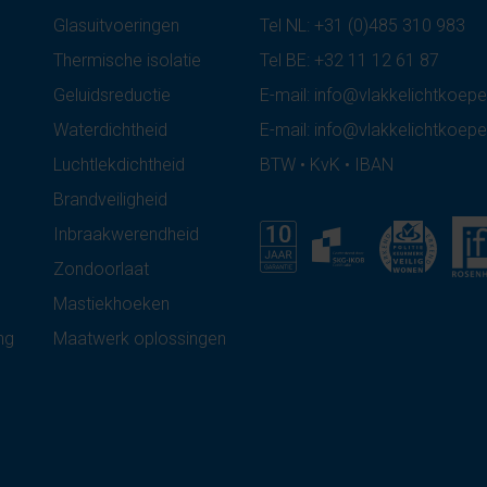
Glasuitvoeringen
Tel NL:
+31 (0)485 310 983
Thermische isolatie
Tel BE:
+32 11 12 61 87
Geluidsreductie
E-mail:
info@vlakkelichtkoepel
Waterdichtheid
E-mail:
info@vlakkelichtkoepe
Luchtlekdichtheid
BTW • KvK • IBAN
Brandveiligheid
Inbraakwerendheid
Zondoorlaat
Mastiekhoeken
ng
Maatwerk oplossingen