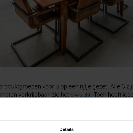
oduktgroepen voor u op een rijtje gezet. Alle 3 z
 maten verkrijgbaar, zie het
. Toch heeft iede
overzicht
m de datasheet te openen):
Details