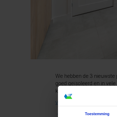
We hebben de 3 nieuwste pr
goed geïsoleerd en in vele
kenmerk (klik op de link o
:
Vlakkelichtkoepel DL75
tot 4,6m² uit één ruit
Toestemming