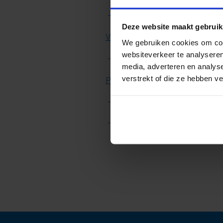
naar keuze HR++ of Triple b
Deze website maakt gebruik
:
Vacuüm Glas Daklicht
We gebruiken cookies om cont
websiteverkeer te analyseren
het best isolerende glas ter
media, adverteren en analys
:
verstrekt of die ze hebben v
Passiefhuis Daklicht
gecertificeerd door Passivh
voldoet aan de eisen voor 