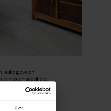
ijn buitengewoon
r zijn eigen specifieke
Over