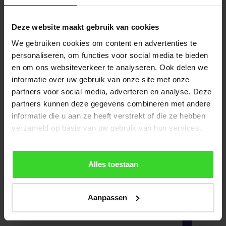
een eis dat de Uw -waarde van het gehele daklicht
U
≤
w
0,80
bedraagt; het Passiefhuis Daklicht van Heruvent-
Deze website maakt gebruik van cookies
Vlakkelichtkoepel heeft een waarde van:
We gebruiken cookies om content en advertenties te
personaliseren, om functies voor social media te bieden
2
U
:
0,73 W/(m
K)
W
en om ons websiteverkeer te analyseren. Ook delen we
informatie over uw gebruik van onze site met onze
partners voor social media, adverteren en analyse. Deze
partners kunnen deze gegevens combineren met andere
informatie die u aan ze heeft verstrekt of die ze hebben
verzameld op basis van uw gebruik van hun services.
Alles toestaan
Aanpassen