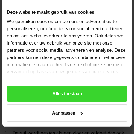
nog moet er voldoende reststerkte zijn. Praktisch
gezien kan een volwassen persoon met materiaal
Deze website maakt gebruik van cookies
(samen max. 150 Kg) zonder enig risico ten minste één
We gebruiken cookies om content en advertenties te
uur onafgebroken op de ruit staan. En dat kan zeer
personaliseren, om functies voor social media te bieden
handig zijn wanneer je bijvoorbeeld over de ruit heen
en om ons websiteverkeer te analyseren. Ook delen we
moet om ergens anders bij te kunnen komen. Of als je
informatie over uw gebruik van onze site met onze
partners voor social media, adverteren en analyse. Deze
op de ruit moet kunnen staan voor de schoonmaak van
partners kunnen deze gegevens combineren met andere
de achterliggende opgaande gevel, de kozijnen,
informatie die u aan ze heeft verstrekt of die ze hebben
etcetera. Let erop dat de ruit en je schoenen schoon zijn
verzameld op basis van uw gebruik van hun services.
om krassen op de ruit te voorkomen.
In deze situatie (dus: begaanbaar voor reparatie en
onderhoud) wordt er van uitgegaan dat men maximaal 4
Alles toestaan
keer per jaar op / over het dak loopt en dus ook de ruit
maximaal even vaak belast wordt.
Aanpassen
De ruit wordt gezien als een vloer en voldoet dan ook