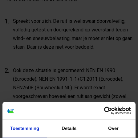
Spreekt voor zich. De ruit is weliswaar doorvalveilig,
volledig getest en doorgerekend op weerstand tegen
wind- en sneeuwbelasting, maar je moet er niet op gaan
staan. Daar is deze niet voor bedoeld.
Ook deze situatie is genormeerd: NEN EN 1990
(Eurocode), NEN EN 1991-1-1+C1:2011 (Eurocode),
NEN2608 (Bouwbesluit NL). Er wordt exact
voorgeschreven hoeveel een ruit aan gewicht (zowel
lijn- als puntbelastingen) en maximale doorbuiging
gedurende welke tijdsduur aan moeten kunnen, om aan
de eis te kunnen voldoen. Ook in een situatie waarbij er
Toestemming
Details
Over
één van de isolatieglasbladen al gebroken zou zijn. Dan