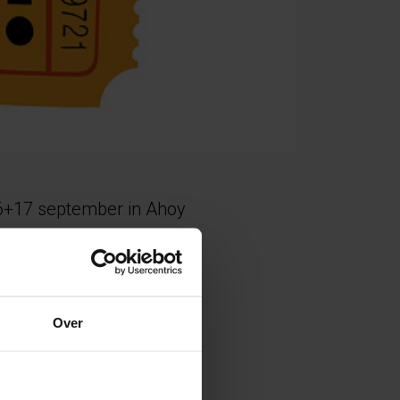
6+17 september in Ahoy
nsparant glas
Over
der warmte door en omgekeerd.