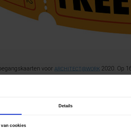
toegangskaarten voor
2020. Op 1
ARCHITECT@WORK
we maar liefst 4 innovaties:
 één druk op de knop switchen tussen transparant en niet-tra
Details
rmate de zonnewarmte hoger wordt laat het glas steeds min
 van cookies