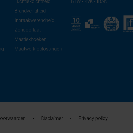
Luchtlekdichtheid
BTW • KvK • IBAN
Brandveiligheid
Inbraakwerendheid
Zondoorlaat
Mastiekhoeken
ng
Maatwerk oplossingen
voorwaarden
•
Disclaimer
•
Privacy policy