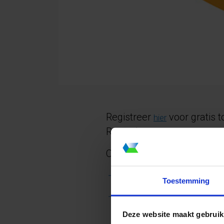
Registreer
voor gratis 
hier
Rotterdam.
Op onze mooie stand tonen 
Regelbaar Privacy glas: met
Toestemming
Zelf-aanpassend glas: naa
Zeer energiezuining dus.
Deze website maakt gebruik