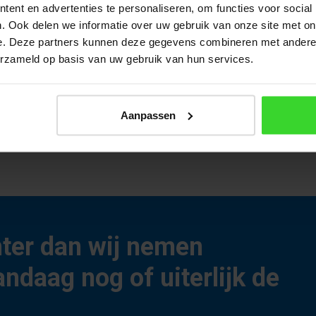
ent en advertenties te personaliseren, om functies voor social
gecertificeerd door Passif Haus Institut
. Ook delen we informatie over uw gebruik van onze site met on
an de buitenzijde gemonteerd - ook geschikt voor nachtventil
e. Deze partners kunnen deze gegevens combineren met andere i
erzameld op basis van uw gebruik van hun services.
p onze stand nr. 12!
Aanpassen
hter dan wij nemen
andaag nog of uiterlijk de