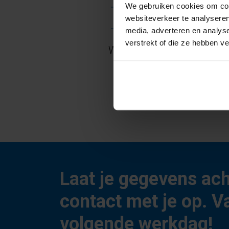
We gebruiken cookies om cont
Het PassiefHuis Daklicht - 
websiteverkeer te analyseren
Een robuust insectengaas a
media, adverteren en analys
verstrekt of die ze hebben v
We hopen u te ontmoeten o
Laat je gegevens ac
contact met je op. V
volgende werkdag!