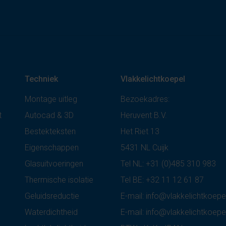
Techniek
Vlakkelichtkoepel
Montage uitleg
Bezoekadres:
t
Autocad & 3D
Heruvent B.V.
Bestekteksten
Het Riet 13
Eigenschappen
5431 NL Cuijk
Glasuitvoeringen
Tel NL:
+31 (0)485 310 983
Thermische isolatie
Tel BE:
+32 11 12 61 87
Geluidsreductie
E-mail:
info@vlakkelichtkoepel
Waterdichtheid
E-mail:
info@vlakkelichtkoepe