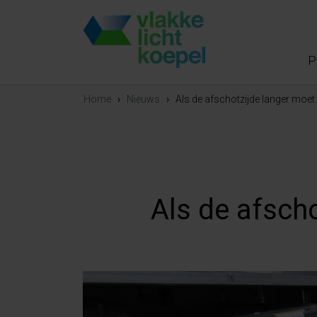
P
Home
›
Nieuws
›
Als de afschotzijde langer moet 
Als de afscho