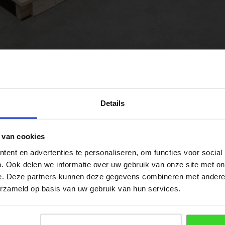
voor op de
overkapping.
In dit ge
Veranda Daklichten
e, namelijk 200 om 60 cm (dagmaten). Geen problee
Details
d maten, kan dit voor alle
in 
daklichten en lichtstraten
 van cookies
ent en advertenties te personaliseren, om functies voor social
. Ook delen we informatie over uw gebruik van onze site met on
e. Deze partners kunnen deze gegevens combineren met andere i
erzameld op basis van uw gebruik van hun services.