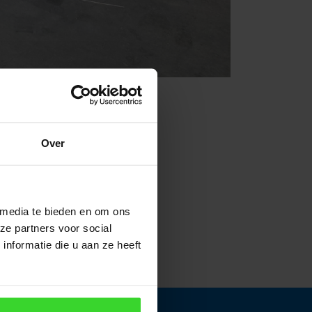
val moest de
afschotzijde
m. Sterker: omdat we niet
Over
ons assortiment.
 media te bieden en om ons
ze partners voor social
nformatie die u aan ze heeft