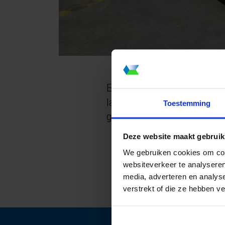
Een klant bestelde 5 stuks
langer zijn dan de breedt
Toestemming
gebonden zijn aan standaar
Deze website maakt gebruik
We gebruiken cookies om cont
websiteverkeer te analyseren
media, adverteren en analys
verstrekt of die ze hebben v