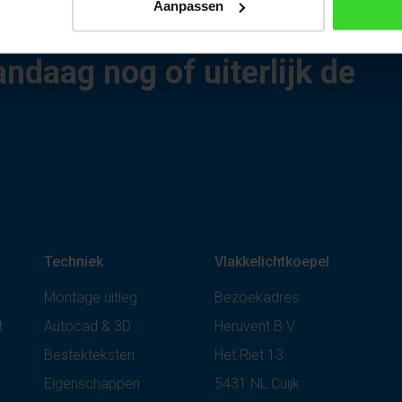
Aanpassen
hter dan wij nemen
andaag nog of uiterlijk de
Techniek
Vlakkelichtkoepel
Montage uitleg
Bezoekadres:
t
Autocad & 3D
Heruvent B.V.
Bestekteksten
Het Riet 13
Eigenschappen
5431 NL Cuijk