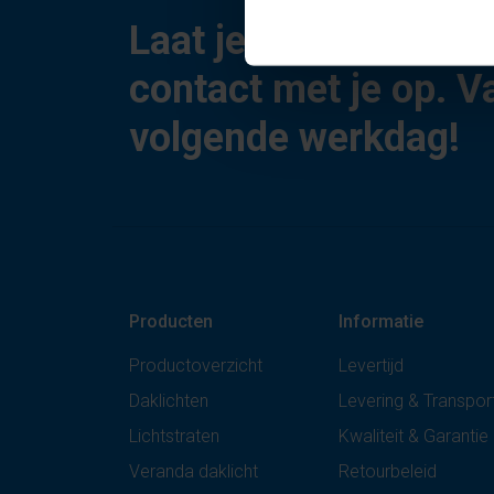
Laat je gegevens ac
contact met je op. V
volgende werkdag!
Producten
Informatie
Productoverzicht
Levertijd
Daklichten
Levering & Transpor
Lichtstraten
Kwaliteit & Garantie
Veranda daklicht
Retourbeleid