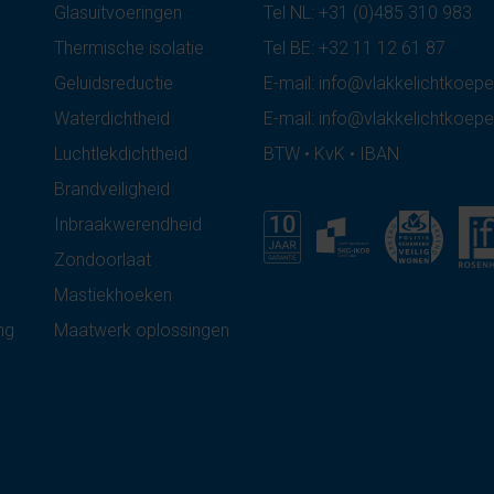
Glasuitvoeringen
Tel NL:
+31 (0)485 310 983
Thermische isolatie
Tel BE:
+32 11 12 61 87
Geluidsreductie
E-mail:
info@vlakkelichtkoepel
Waterdichtheid
E-mail:
info@vlakkelichtkoepe
Luchtlekdichtheid
BTW • KvK • IBAN
Brandveiligheid
Inbraakwerendheid
Zondoorlaat
Mastiekhoeken
ng
Maatwerk oplossingen