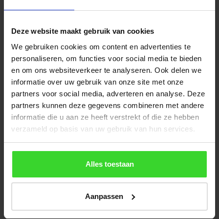
toegevoegd aan de prijsberekening.
Deze website maakt gebruik van cookies
We gebruiken cookies om content en advertenties te
personaliseren, om functies voor social media te bieden
en om ons websiteverkeer te analyseren. Ook delen we
Lichtstraat met scherpe prijs,
informatie over uw gebruik van onze site met onze
rechtstreeks uit de fabriek
partners voor social media, adverteren en analyse. Deze
partners kunnen deze gegevens combineren met andere
De lichtstraten van Vlakkelichtkoepel zijn rechtstreeks
informatie die u aan ze heeft verstrekt of die ze hebben
afkomstig uit onze eigen fabriek. De lichtstraten met
verzameld op basis van uw gebruik van hun services.
isolatieglas zijn af te halen op de productielocatie in Cuijk
(onder Nijmegen).
Alles toestaan
Liever laten bezorgen dan afhalen? Dat kan ook. Wij
bezorgen de lichtstraten binnen heel Nederland tegen
Aanpassen
bijbehorende transportkosten. Uiteraard worden
bezorgkosten alleen in rekening gebracht als de lichtkoepel