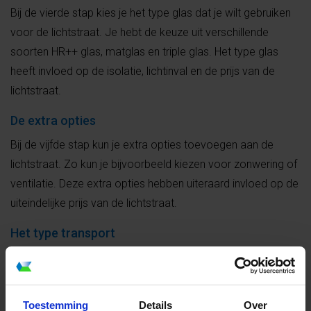
Bij de vierde stap kies je het type glas dat je wilt gebruiken
voor de lichtstraat. Je hebt de keuze uit verschillende
soorten HR++ glas, matglas en triple glas. Het type glas
heeft invloed op de isolatie, lichtinval en de prijs van de
lichtstraat.
De extra opties
Bij de vijfde stap kun je extra opties toevoegen aan de
lichtstraat. Zo kun je bijvoorbeeld kiezen voor zonwering of
ventilatie. Deze extra opties hebben uiteraard invloed op de
uiteindelijke prijs van de lichtstraat.
Het type transport
Bij de laatste stap geef je aan of je de lichtstraat zelf komt
afhalen of dat je deze wilt laten bezorgen. Als je kiest voor
bezorging, dan worden de transportkosten automatisch
Toestemming
Details
Over