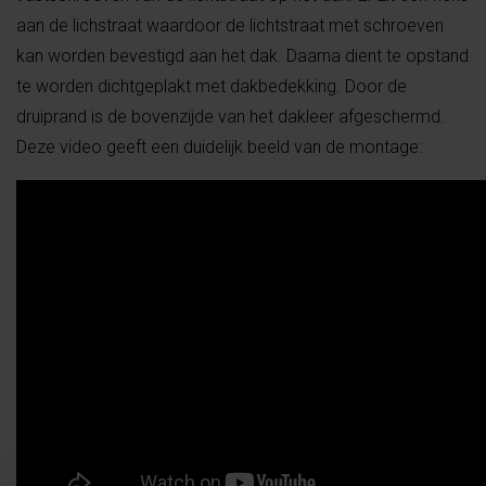
aan de lichstraat waardoor de lichtstraat met schroeven
kan worden bevestigd aan het dak. Daarna dient te opstand
te worden dichtgeplakt met dakbedekking. Door de
druiprand is de bovenzijde van het dakleer afgeschermd.
Deze video geeft een duidelijk beeld van de montage: