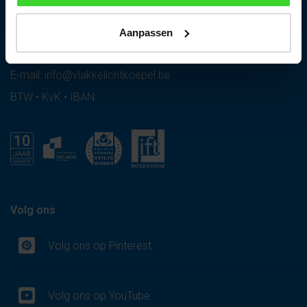
Tel NL:
+31 (0)485 310 983
Tel BE:
+32 11 12 61 87
Aanpassen
E-mail:
info@vlakkelichtkoepel.nl
E-mail:
info@vlakkelichtkoepel.be
BTW • KvK • IBAN
Volg ons
Volg ons op Pinterest
Volg ons op YouTube