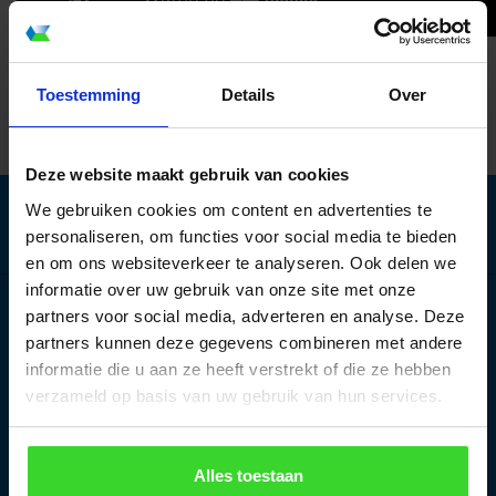
Toestemming
Details
Over
Deze website maakt gebruik van cookies
We gebruiken cookies om content en advertenties te
informatie aanvragen
personaliseren, om functies voor social media te bieden
en om ons websiteverkeer te analyseren. Ook delen we
informatie over uw gebruik van onze site met onze
partners voor social media, adverteren en analyse. Deze
Vlakkelichtkoepel
partners kunnen deze gegevens combineren met andere
Bezoekadres:
informatie die u aan ze heeft verstrekt of die ze hebben
verzameld op basis van uw gebruik van hun services.
Heruvent B.V.
Het Riet 13
5431 NL Cuijk
Alles toestaan