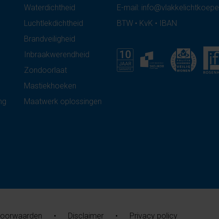
Waterdichtheid
E-mail:
info@vlakkelichtkoepe
Luchtlekdichtheid
BTW • KvK • IBAN
Brandveiligheid
Inbraakwerendheid
Zondoorlaat
Mastiekhoeken
ng
Maatwerk oplossingen
voorwaarden
•
Disclaimer
•
Privacy policy