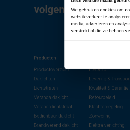
Deze website maakt gebruik
volgende werkdag!
We gebruiken cookies om cont
websiteverkeer te analyseren
media, adverteren en analys
verstrekt of die ze hebben v
Producten
Informatie
Productoverzicht
Levertijd
Daklichten
Levering & Transpor
Lichtstraten
Kwaliteit & Garantie
Veranda daklicht
Retourbeleid
Veranda lichtstraat
Klachtenregeling
Bedienbaar daklicht
Zonwering
Brandwerend daklicht
Elektra verlichting