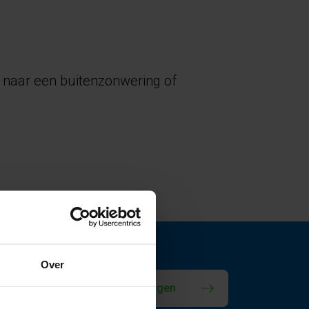
k naar een buitenzonwering of
Over
informatie aanvragen