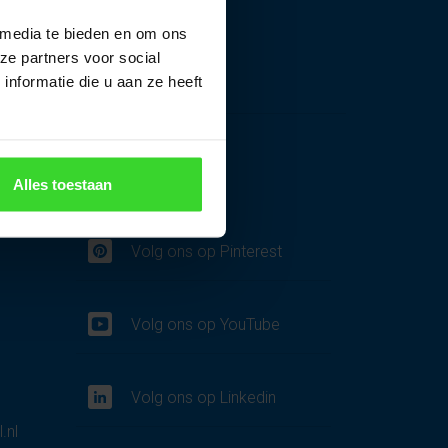
 media te bieden en om ons
ze partners voor social
nformatie die u aan ze heeft
Alles toestaan
Volg ons
Volg ons op Pinterest
Volg ons op YouTube
Volg ons op Linkedin
.nl