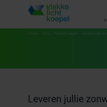
P
Home
›
FAQ
›
Product vragen
›
Leveren jullie z
Leveren jullie zon