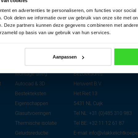
 van cookies
ent en advertenties te personaliseren, om functies voor social
. Ook delen we informatie over uw gebruik van onze site met on
e. Deze partners kunnen deze gegevens combineren met andere i
erzameld op basis van uw gebruik van hun services.
Aanpassen
Techniek
Vlakkelichtkoepel
Montage uitleg
Bezoekadres:
t
Autocad & 3D
Heruvent B.V.
Bestekteksten
Het Riet 13
Eigenschappen
5431 NL Cuijk
Glasuitvoeringen
Tel NL:
+31 (0)485 310 983
Thermische isolatie
Tel BE:
+32 11 12 61 87
Geluidsreductie
E-mail:
info@vlakkelichtkoepel