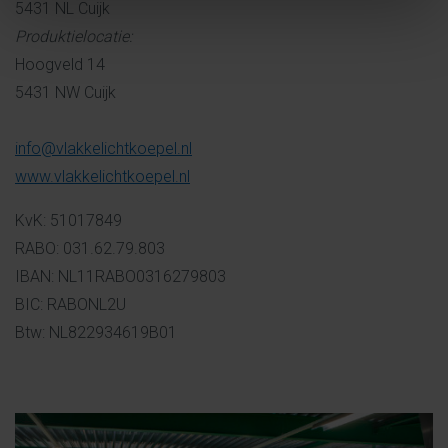
5431 NL Cuijk
Produktielocatie:
Hoogveld 14
5431 NW Cuijk
info@vlakkelichtkoepel.nl
www.vlakkelichtkoepel.nl
KvK: 51017849
RABO: 031.62.79.803
IBAN: NL11RABO0316279803
BIC: RABONL2U
Btw: NL822934619B01