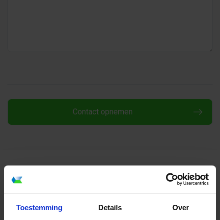
Wilt u graag een offerte of direct online bestellen?
Dat kan eenvoudig via de
online prijscalculatie.
Toestemming
Details
Over