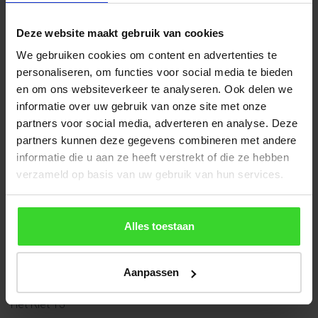
Wilt u langskomen om uw Daklicht of Lichtstraat op te
halen?
Deze website maakt gebruik van cookies
Bel of e-mail dan uiterlijk een dag vooraf, dan zetten wij de
We gebruiken cookies om content en advertenties te
bestelling voor u klaar
personaliseren, om functies voor social media te bieden
en om ons websiteverkeer te analyseren. Ook delen we
Wilt u de showroom bezoeken en persoonlijk advies?
informatie over uw gebruik van onze site met onze
Dat kan elke werkdag tussen 08:00 en 17:00h. Een afspraak
partners voor social media, adverteren en analyse. Deze
maken is niet per se nodig maar mag wel.
partners kunnen deze gegevens combineren met andere
Bezoekadres:
informatie die u aan ze heeft verstrekt of die ze hebben
Het Riet 13
verzameld op basis van uw gebruik van hun services.
5431 NL Cuijk
Contactgegevens
Alles toestaan
Vlakkelichtkoepel | Heruvent B.V.
Tel: +31 (0)485 - 310 983
Aanpassen
Expeditie (afhalen):
Het Riet 13