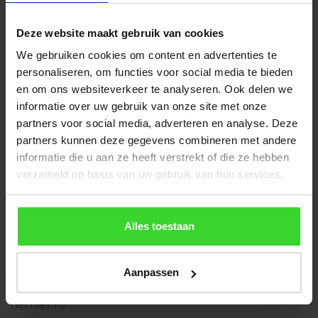
Wilt u langskomen om uw Daklicht of Lichtstraat op te
halen?
Deze website maakt gebruik van cookies
Bel of e-mail dan uiterlijk een dag vooraf, dan zetten wij de
We gebruiken cookies om content en advertenties te
bestelling voor u klaar
personaliseren, om functies voor social media te bieden
en om ons websiteverkeer te analyseren. Ook delen we
Wilt u de showroom bezoeken en persoonlijk advies?
informatie over uw gebruik van onze site met onze
Dat kan elke werkdag tussen 08:00 en 17:00h. Een afspraak
partners voor social media, adverteren en analyse. Deze
maken is niet per se nodig maar mag wel.
partners kunnen deze gegevens combineren met andere
Bezoekadres:
informatie die u aan ze heeft verstrekt of die ze hebben
Het Riet 13
verzameld op basis van uw gebruik van hun services.
5431 NL Cuijk
Contactgegevens
Alles toestaan
Vlakkelichtkoepel | Heruvent B.V.
Tel: +31 (0)485 - 310 983
Aanpassen
Expeditie (afhalen):
Het Riet 13