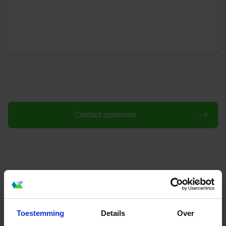
Wilt u graag een offerte of direct online bestellen?
Dat kan eenvoudig via de
online prijscalculatie.
Toestemming
Details
Over