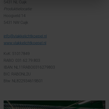
5431 NL Cuijk
Produktielocatie:
Hoogveld 14
5431 NW Cuijk
info@vlakkelichtkoepel.nl
www.vlakkelichtkoepel.nl
KvK: 51017849
RABO: 031.62.79.803
IBAN: NL11RABO0316279803
BIC: RABONL2U
Btw: NL822934619B01