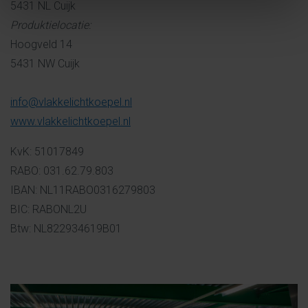
5431 NL Cuijk
Produktielocatie:
Hoogveld 14
5431 NW Cuijk
info@vlakkelichtkoepel.nl
www.vlakkelichtkoepel.nl
KvK: 51017849
RABO: 031.62.79.803
IBAN: NL11RABO0316279803
BIC: RABONL2U
Btw: NL822934619B01