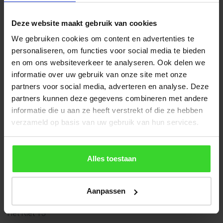
Wilt u langskomen om uw Daklicht of Lichtstraat op te
halen?
Deze website maakt gebruik van cookies
Bel of e-mail dan uiterlijk een dag vooraf, dan zetten wij de
We gebruiken cookies om content en advertenties te
bestelling voor u klaar
personaliseren, om functies voor social media te bieden
en om ons websiteverkeer te analyseren. Ook delen we
Wilt u de showroom bezoeken en persoonlijk advies?
informatie over uw gebruik van onze site met onze
Dat kan elke werkdag tussen 08:00 en 17:00h. Een afspraak
partners voor social media, adverteren en analyse. Deze
maken is niet per se nodig maar mag wel.
partners kunnen deze gegevens combineren met andere
Bezoekadres:
informatie die u aan ze heeft verstrekt of die ze hebben
Het Riet 13
verzameld op basis van uw gebruik van hun services.
5431 NL Cuijk
Contactgegevens
Alles toestaan
Vlakkelichtkoepel | Heruvent B.V.
Tel: +31 (0)485 - 310 983
Aanpassen
Expeditie (afhalen):
Het Riet 13