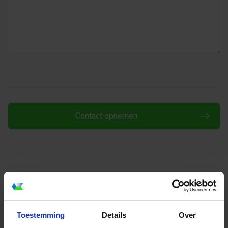
Wilt u graag een offerte of direct online bestellen?
Dat kan eenvoudig via de
online prijscalculatie.
Toestemming
Details
Over